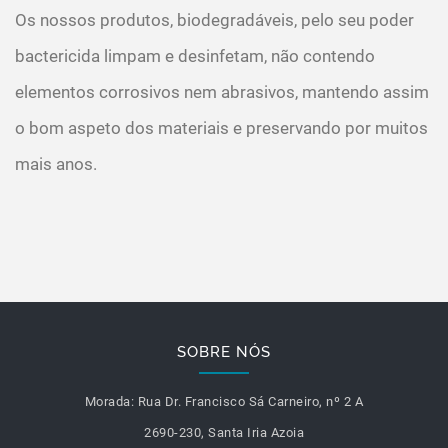
Os nossos produtos, biodegradáveis, pelo seu poder
bactericida limpam e desinfetam, não contendo
elementos corrosivos nem abrasivos, mantendo assim
o bom aspeto dos materiais e preservando por muitos
mais anos.
SOBRE NÓS
Morada:
Rua Dr. Francisco Sá Carneiro, nº 2 A
2690-230, Santa Iria Azoia